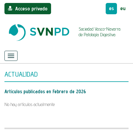
es
eu
Acceso privado
Sociedad Vasco-Navarra
de Patología Digestiva
Menú
Mostrar/ocultar
navegación
ACTUALIDAD
Artículos publicados en
Febrero de 2026
No hay artículos actualmente