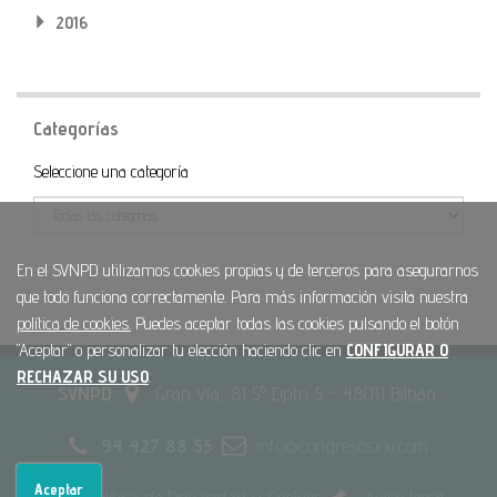
2016
Categorías
Categoría
Seleccione una categoría
En el SVNPD utilizamos cookies propias y de terceros para asegurarnos
que todo funciona correctamente. Para más información visita nuestra
política de cookies.
Puedes aceptar todas las cookies pulsando el botón
"Aceptar" o personalizar tu elección haciendo clic en
CONFIGURAR O
RECHAZAR SU USO
.
SVNPD
Gran Vía, 81 5º Dpto. 5 - 48011 Bilbao
94 427 88 55
info@congresosxxi.com
Aceptar