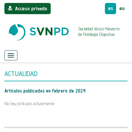
es
eu
Acceso privado
Sociedad Vasco-Navarra
de Patología Digestiva
Menú
Mostrar/ocultar
navegación
ACTUALIDAD
Artículos publicados en
Febrero de 2024
No hay artículos actualmente