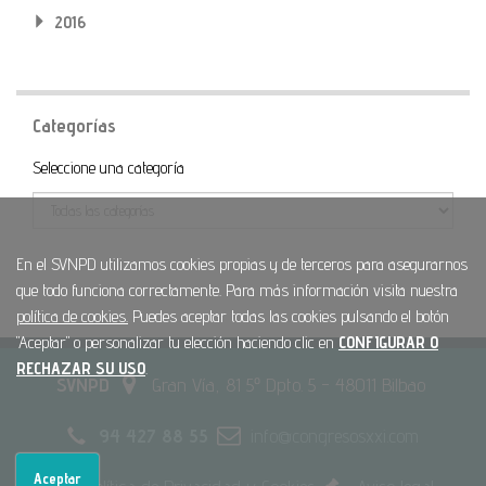
2016
Categorías
Categoría
Seleccione una categoría
En el SVNPD utilizamos cookies propias y de terceros para asegurarnos
que todo funciona correctamente. Para más información visita nuestra
política de cookies.
Puedes aceptar todas las cookies pulsando el botón
"Aceptar" o personalizar tu elección haciendo clic en
CONFIGURAR O
RECHAZAR SU USO
.
SVNPD
Gran Vía, 81 5º Dpto. 5 - 48011 Bilbao
94 427 88 55
info@congresosxxi.com
Aceptar