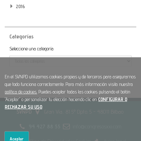
2016
Categorías
Categoría
Seleccione una categoría
En el SVNPD utilizamos cookies propias y de terceros para asegurarnos
que todo funciona correctamente. Para más información visita nuestra
política de cookies.
Puedes aceptar todas las cookies pulsando el botón
"Aceptar" o personalizar tu elección haciendo clic en
CONFIGURAR O
RECHAZAR SU USO
.
SVNPD
Gran Vía, 81 5º Dpto. 5 - 48011 Bilbao
94 427 88 55
info@congresosxxi.com
Aceptar