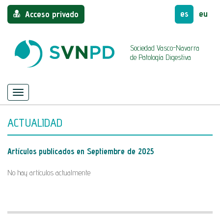
es
eu
Acceso privado
Sociedad Vasco-Navarra
de Patología Digestiva
Menú
Mostrar/ocultar
navegación
ACTUALIDAD
Artículos publicados en
Septiembre de 2025
No hay artículos actualmente