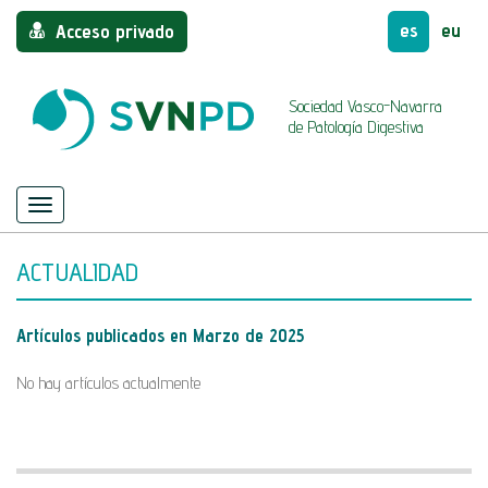
es
eu
Acceso privado
Sociedad Vasco-Navarra
de Patología Digestiva
Menú
Mostrar/ocultar
navegación
ACTUALIDAD
Artículos publicados en
Marzo de 2025
No hay artículos actualmente