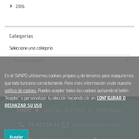
2016
Categorías
Categoría
Seleccione una categoría
En el SVNPD utilizamos cookies propias y de terceros para asegurarnos
que todo funciona correctamente. Para más información visita nuestra
política de cookies.
Puedes aceptar todas las cookies pulsando el botón
"Aceptar" o personalizar tu elección haciendo clic en
CONFIGURAR O
RECHAZAR SU USO
.
SVNPD
Gran Vía, 81 5º Dpto. 5 - 48011 Bilbao
94 427 88 55
info@congresosxxi.com
Aceptar