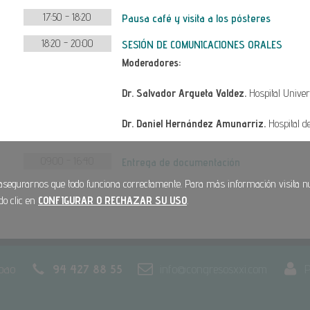
17:50 - 18:20
Pausa café y visita a los pósteres
18:20 - 20:00
SESIÓN DE COMUNICACIONES ORALES
Moderadores:
Dr. Salvador Argueta Valdez.
Hospital Univer
Dr. Daniel Hernández Amunarriz.
Hospital d
09:00 - 16:40
Entrega de documentación
 asegurarnos que todo funciona correctamente. Para más información visita 
do clic en
CONFIGURAR O RECHAZAR SU USO
.
lbao
94 427 88 55
info@congresosxxi.com
P