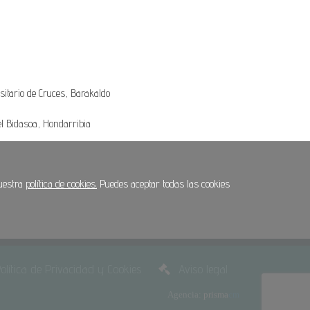
sitario de Cruces, Barakaldo
el Bidasoa, Hondarribia
nuestra
política de cookies.
Puedes aceptar todas las cookies
olítica de Privacidad y Cookies
Aviso legal
Agencia:
prisma
cm