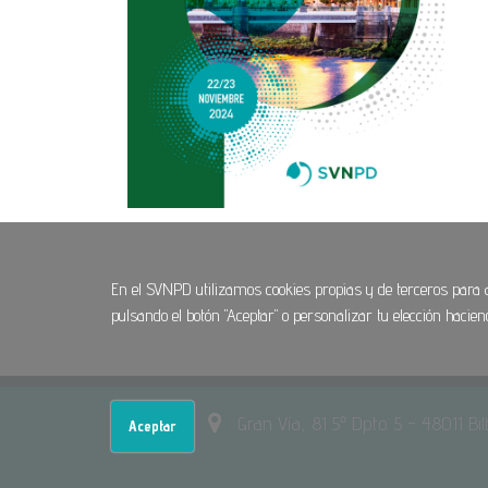
En el SVNPD utilizamos cookies propias y de terceros para
pulsando el botón "Aceptar" o personalizar tu elección hacien
SVNPD
Gran Vía, 81 5º Dpto. 5 - 48011 Bi
Aceptar