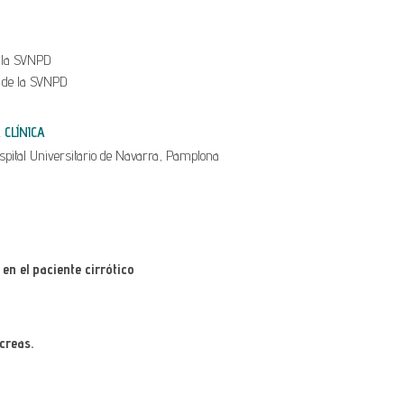
e la SVNPD
 de la SVNPD
CLÍNICA
pital Universitario de Navarra, Pamplona
en el paciente cirrótico
creas.