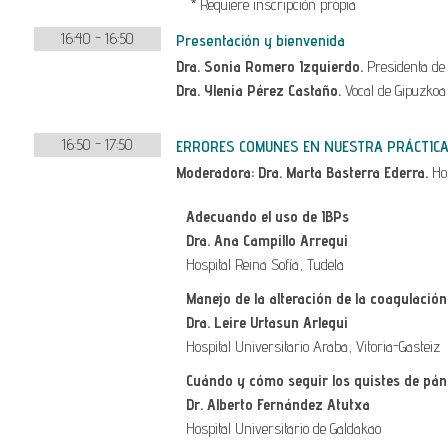
* Requiere inscripción propia
16:40 - 16:50
Presentación y bienvenida
Dra. Sonia Romero Izquierdo.
Presidenta d
Dra. Ylenia Pérez Castaño.
Vocal de Gipuzkoa
16:50 - 17:50
ERRORES COMUNES EN NUESTRA PRÁCTICA 
Moderadora: Dra. Marta Basterra Ederra.
Hos
Adecuando el uso de IBPs
Dra. Ana Campillo Arregui
Hospital Reina Sofía, Tudela
Manejo de la alteración de la coagulación 
Dra. Leire Urtasun Arlegui
Hospital Universitario Araba, Vitoria-Gasteiz
Cuándo y cómo seguir los quistes de pán
Dr. Alberto Fernández Atutxa
Hospital Universitario de Galdakao