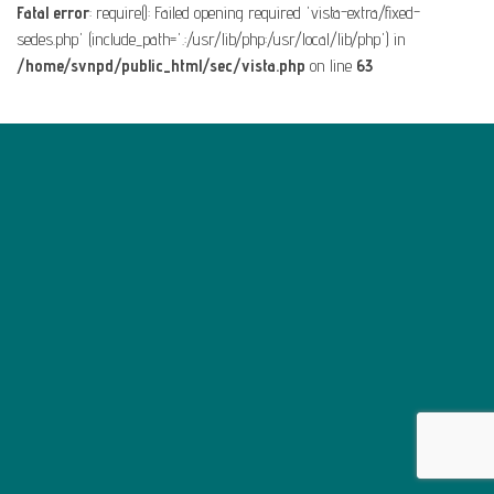
Fatal error
: require(): Failed opening required 'vista-extra/fixed-
sedes.php' (include_path='.:/usr/lib/php:/usr/local/lib/php') in
/home/svnpd/public_html/sec/vista.php
on line
63