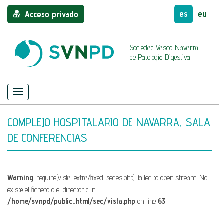
es
eu
Acceso privado
Sociedad Vasco-Navarra
de Patología Digestiva
Menú
Mostrar/ocultar
navegación
COMPLEJO HOSPITALARIO DE NAVARRA, SALA
DE CONFERENCIAS
Warning
: require(vista-extra/fixed-sedes.php): failed to open stream: No
existe el fichero o el directorio in
/home/svnpd/public_html/sec/vista.php
on line
63