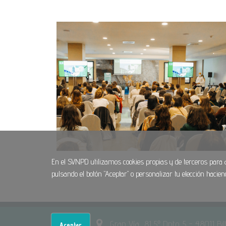
En el SVNPD utilizamos cookies propias y de terceros para
pulsando el botón "Aceptar" o personalizar tu elección hacien
SVNPD
Gran Vía, 81 5º Dpto. 5 - 48011 Bi
Aceptar