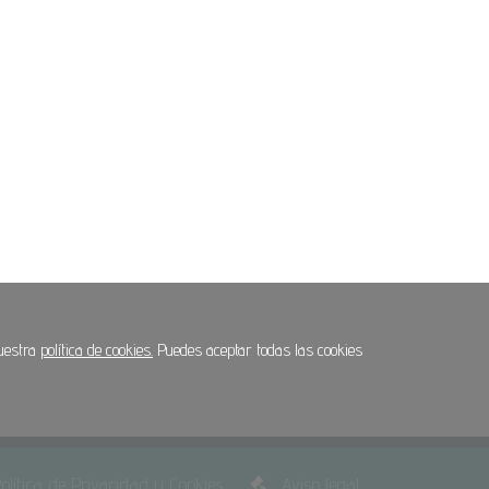
nuestra
política de cookies.
Puedes aceptar todas las cookies
olítica de Privacidad y Cookies
Aviso legal