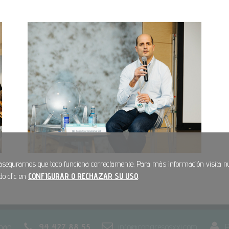
 asegurarnos que todo funciona correctamente. Para más información visita 
do clic en
CONFIGURAR O RECHAZAR SU USO
.
lbao
94 427 88 55
info@congresosxxi.com
P