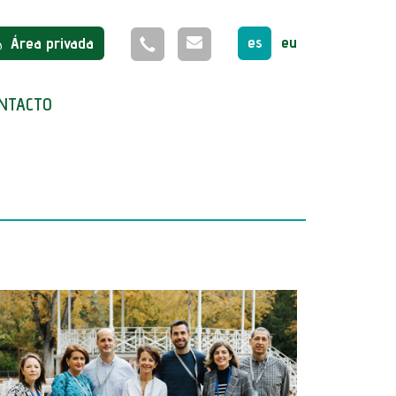
es
eu
Área privada
NTACTO