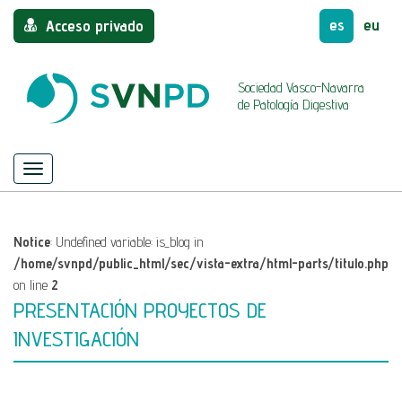
es
eu
Acceso privado
Sociedad Vasco-Navarra
de Patología Digestiva
Menú
Mostrar/ocultar
navegación
Notice
: Undefined variable: is_blog in
/home/svnpd/public_html/sec/vista-extra/html-parts/titulo.php
on line
2
PRESENTACIÓN PROYECTOS DE
INVESTIGACIÓN