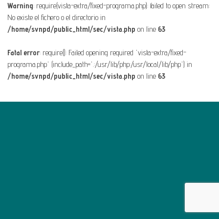
Warning
: require(vista-extra/fixed-programa.php): failed to open stream:
No existe el fichero o el directorio in
/home/svnpd/public_html/sec/vista.php
on line
63
Fatal error
: require(): Failed opening required 'vista-extra/fixed-
programa.php' (include_path='.:/usr/lib/php:/usr/local/lib/php') in
/home/svnpd/public_html/sec/vista.php
on line
63